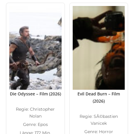
Die Odyssee – Film (2026)
Evil Dead Burn – Film
(2026)
Regie: Christopher
Nolan
Regie: SÃ©bastien
Vanicek
Genre: Epos
Genre: Horror
Länge: 172 Min.