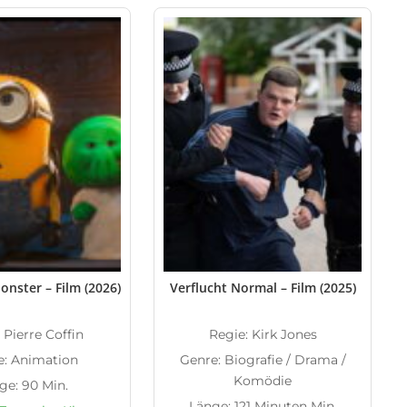
nster – Film (2026)
Verflucht Normal – Film (2025)
 Pierre Coffin
Regie: Kirk Jones
e: Animation
Genre: Biografie / Drama /
Komödie
ge: 90 Min.
Länge: 121 Minuten Min.