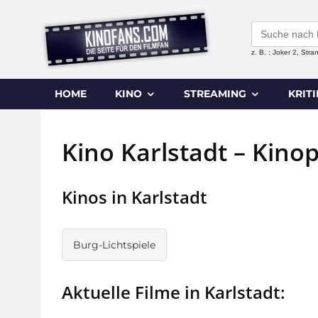
Search
for:
z. B. : Joker 2, Str
HOME
KINO
STREAMING
KRIT
Kino Karlstadt – Kino
Kinos in Karlstadt
Burg-Lichtspiele
Aktuelle Filme in Karlstadt: