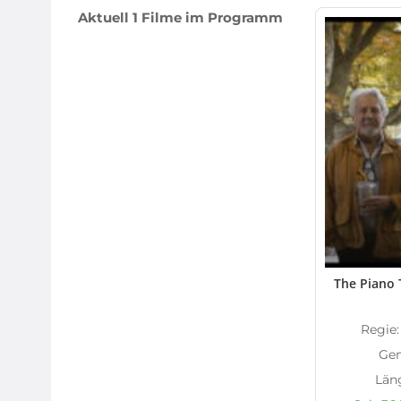
Aktuell 1 Filme im Programm
The Piano T
Regie:
Gen
Läng