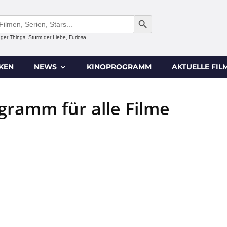
SEARCH BUTTON
anger Things, Sturm der Liebe, Furiosa
IKEN
NEWS
KINOPROGRAMM
AKTUELLE FIL
gramm für alle Filme