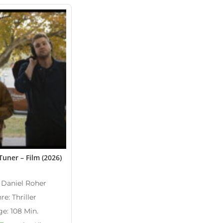
uner – Film (2026)
 Daniel Roher
re: Thriller
e: 108 Min.