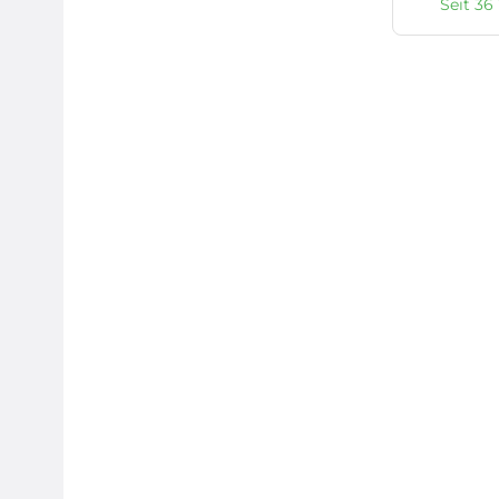
Seit 36