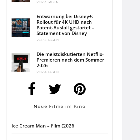
VOR 3 TAGEN
Entwarnung bei Disney+:
Rollout für 4K UHD nach
Patent-Ausfall gestartet –
Statement von Disney
VOR 4 TAGEN
Die meistdiskutierten Netflix-
Premieren nach dem Sommer
2026
VOR 4 TAGEN
Neue Filme im Kino
Ice Cream Man – Film (2026