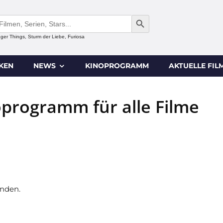
SEARCH BUTTON
anger Things, Sturm der Liebe, Furiosa
IKEN
NEWS
KINOPROGRAMM
AKTUELLE FIL
oprogramm für alle Filme
unden.