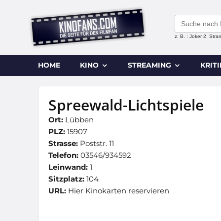
Search
for:
z. B. : Joker 2, Str
HOME
KINO
STREAMING
KRIT
Spreewald-Lichtspiele
Ort:
Lübben
PLZ:
15907
Strasse:
Poststr. 11
Telefon:
03546/934592
Leinwand:
1
Sitzplatz:
104
URL:
Hier Kinokarten reservieren