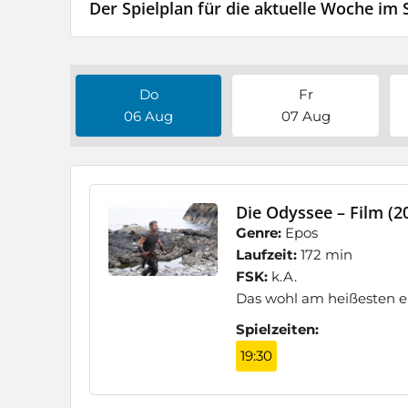
Der Spielplan für die aktuelle Woche im
Do
Fr
06 Aug
07 Aug
Die Odyssee – Film (2
Genre:
Epos
Laufzeit:
172 min
FSK:
k.A.
Das wohl am heißesten er
Spielzeiten:
19:30