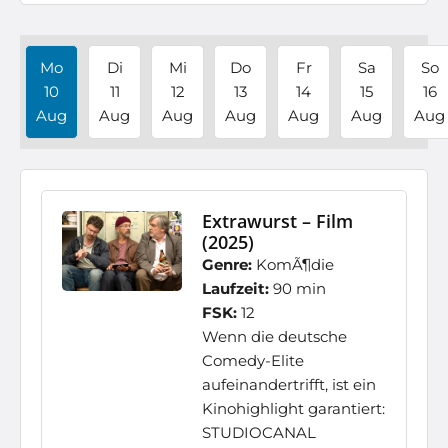
Mo
Di
Mi
Do
Fr
Sa
So
10
11
12
13
14
15
16
Aug
Aug
Aug
Aug
Aug
Aug
Aug
Extrawurst – Film
(2025)
Genre:
KomÃ¶die
Laufzeit:
90 min
FSK:
12
Wenn die deutsche
Comedy-Elite
aufeinandertrifft, ist ein
Kinohighlight garantiert:
STUDIOCANAL