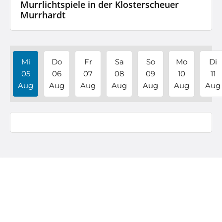
Murrlichtspiele in der Klosterscheuer
Murrhardt
Mi
Do
Fr
Sa
So
Mo
Di
05
06
07
08
09
10
11
Aug
Aug
Aug
Aug
Aug
Aug
Aug