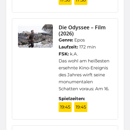
Die Odyssee – Film
(2026)
Genre:
Epos
Laufzeit:
172 min
FSK:
k.A.
Das wohl am heißesten
ersehnte Kino-Ereignis
des Jahres wirft seine
monumentalen
Schatten voraus: Am 16.
Spielzeiten:
19:45
19:45