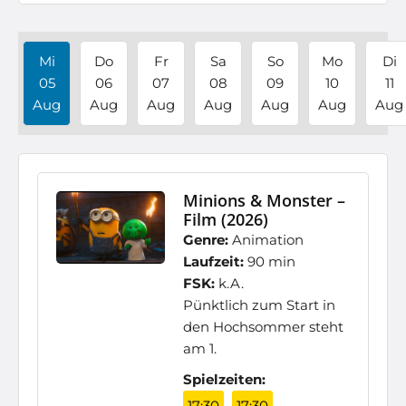
Mi
Do
Fr
Sa
So
Mo
Di
05
06
07
08
09
10
11
Aug
Aug
Aug
Aug
Aug
Aug
Aug
Minions & Monster –
Film (2026)
Genre:
Animation
Laufzeit:
90 min
FSK:
k.A.
Pünktlich zum Start in
den Hochsommer steht
am 1.
Spielzeiten:
17:30
17:30