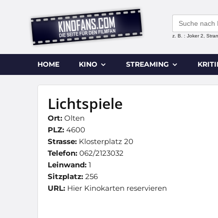
Search
for:
z. B. : Joker 2, Str
HOME
KINO
STREAMING
KRIT
Lichtspiele
Ort:
Olten
PLZ:
4600
Strasse:
Klosterplatz 20
Telefon:
062/2123032
Leinwand:
1
Sitzplatz:
256
URL:
Hier Kinokarten reservieren