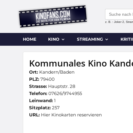
Search
for:
z. B. : Joker 2, Str
HOME
KINO
STREAMING
KRIT
Kommunales Kino Kand
Ort:
Kandern/Baden
PLZ:
79400
Strasse:
Hauptstr. 28
Telefon:
07626/9744955
Leinwand:
1
Sitzplatz:
257
URL:
Hier Kinokarten reservieren