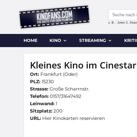
Search
for:
z. B. : Joker 2, Str
HOME
KINO
STREAMING
KRIT
Kleines Kino im Cinestar
Ort:
Frankfurt (Oder)
PLZ:
15230
Strasse:
Große Scharrnstr.
Telefon:
0157/31647492
Leinwand:
1
Sitzplatz:
200
URL:
Hier Kinokarten reservieren