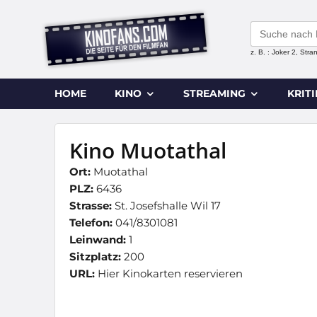
Search
for:
z. B. : Joker 2, Str
HOME
KINO
STREAMING
KRIT
Kino Muotathal
Ort:
Muotathal
PLZ:
6436
Strasse:
St. Josefshalle Wil 17
Telefon:
041/8301081
Leinwand:
1
Sitzplatz:
200
URL:
Hier Kinokarten reservieren