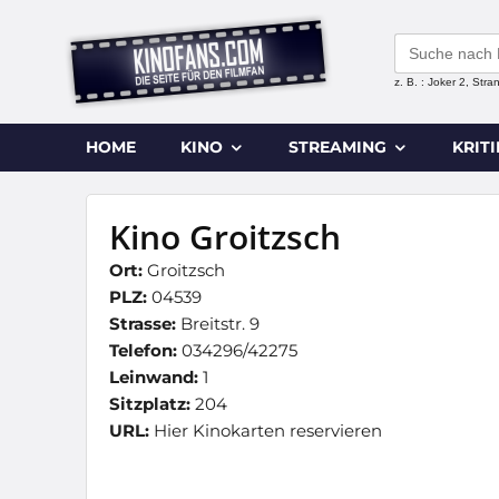
Search
for:
z. B. : Joker 2, Str
HOME
KINO
STREAMING
KRIT
Kino Groitzsch
Ort:
Groitzsch
PLZ:
04539
Strasse:
Breitstr. 9
Telefon:
034296/42275
Leinwand:
1
Sitzplatz:
204
URL:
Hier Kinokarten reservieren