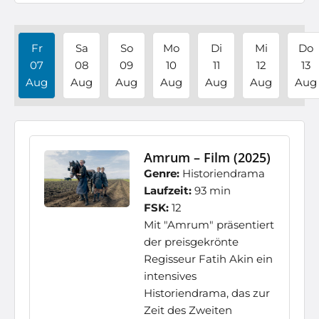
Fr
Sa
So
Mo
Di
Mi
Do
07
08
09
10
11
12
13
Aug
Aug
Aug
Aug
Aug
Aug
Aug
Amrum – Film (2025)
Genre:
Historiendrama
Laufzeit:
93 min
FSK:
12
Mit "Amrum" präsentiert
der preisgekrönte
Regisseur Fatih Akin ein
intensives
Historiendrama, das zur
Zeit des Zweiten