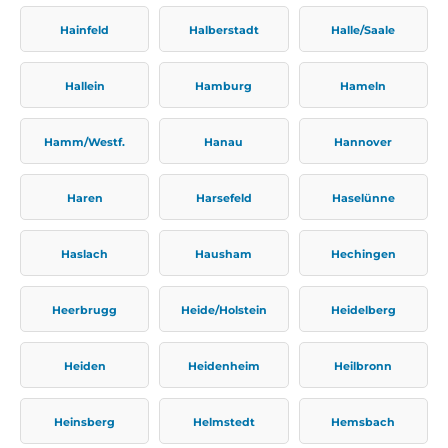
Hainfeld
Halberstadt
Halle/Saale
Hallein
Hamburg
Hameln
Hamm/Westf.
Hanau
Hannover
Haren
Harsefeld
Haselünne
Haslach
Hausham
Hechingen
Heerbrugg
Heide/Holstein
Heidelberg
Heiden
Heidenheim
Heilbronn
Heinsberg
Helmstedt
Hemsbach