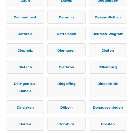
Daun
Davos
Deggendorf
Delmenhorst
Demmin
Dessau-Roßlau
Detmold
Dettelbach
Deutsch-Wagram
Diepholz
Dierhagen
Dießen
Dietach
Dietlikon
Dillenburg
Dillingen a.d.
Dingolfing
Dinkelsbühl
Donau
Dinslaken
Döbeln
Donaueschingen
Dorfen
Dornbirn
Dorsten