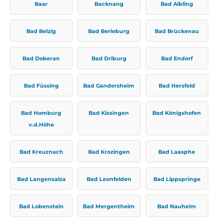
Baar
Backnang
Bad Aibling
Bad Belzig
Bad Berleburg
Bad Brückenau
Bad Doberan
Bad Driburg
Bad Endorf
Bad Füssing
Bad Gandersheim
Bad Hersfeld
Bad Homburg
Bad Kissingen
Bad Königshofen
v.d.Höhe
Bad Kreuznach
Bad Krozingen
Bad Laasphe
Bad Langensalza
Bad Leonfelden
Bad Lippspringe
Bad Lobenstein
Bad Mergentheim
Bad Nauheim