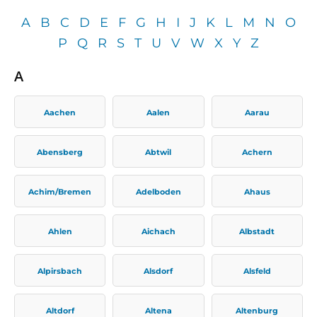
A
B
C
D
E
F
G
H
I
J
K
L
M
N
O
P
Q
R
S
T
U
V
W
X
Y
Z
A
Aachen
Aalen
Aarau
Abensberg
Abtwil
Achern
Achim/Bremen
Adelboden
Ahaus
Ahlen
Aichach
Albstadt
Alpirsbach
Alsdorf
Alsfeld
Altdorf
Altena
Altenburg