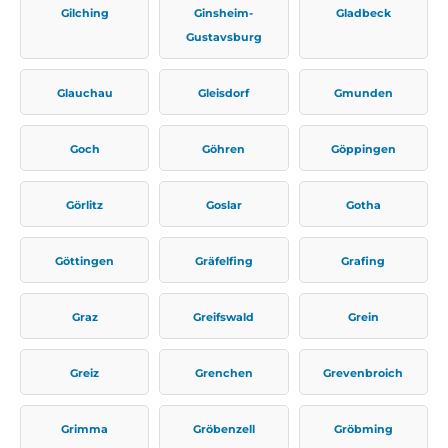
Gilching
Ginsheim-
Gladbeck
Gustavsburg
Glauchau
Gleisdorf
Gmunden
Goch
Göhren
Göppingen
Görlitz
Goslar
Gotha
Göttingen
Gräfelfing
Grafing
Graz
Greifswald
Grein
Greiz
Grenchen
Grevenbroich
Grimma
Gröbenzell
Gröbming