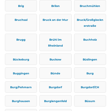
Brig
Brilon
Bruchmühlen
Bruchsal
Bruck an der Mur
Bruck/Großglockn
erstraße
Brugg
Brühl im
Buchholz
Rheinland
Bückeburg
Buckow
Büdingen
Buggingen
Bünde
Burg
Burg/Fehmarn
Burgdorf
Burgdorf/CH
Burghausen
Burglengenfeld
Büsum