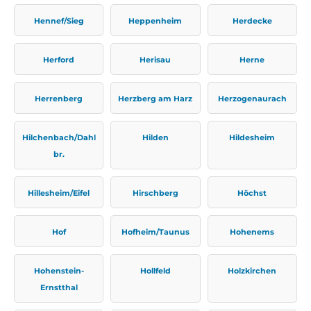
Hennef/Sieg
Heppenheim
Herdecke
Herford
Herisau
Herne
Herrenberg
Herzberg am Harz
Herzogenaurach
Hilchenbach/Dahl
Hilden
Hildesheim
br.
Hillesheim/Eifel
Hirschberg
Höchst
Hof
Hofheim/Taunus
Hohenems
Hohenstein-
Hollfeld
Holzkirchen
Ernstthal