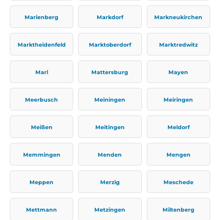
Marienberg
Markdorf
Markneukirchen
Marktheidenfeld
Marktoberdorf
Marktredwitz
Marl
Mattersburg
Mayen
Meerbusch
Meiningen
Meiringen
Meißen
Meitingen
Meldorf
Memmingen
Menden
Mengen
Meppen
Merzig
Meschede
Mettmann
Metzingen
Miltenberg