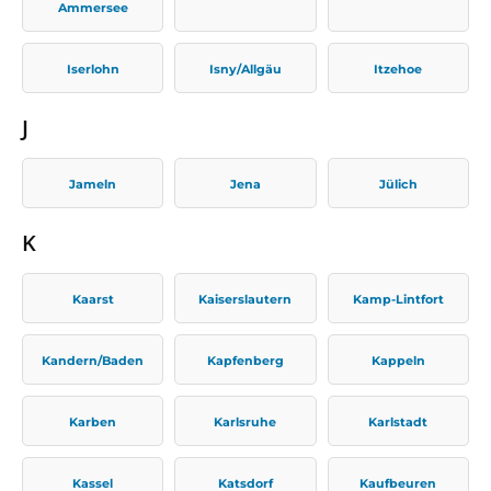
Ammersee
Iserlohn
Isny/Allgäu
Itzehoe
J
Jameln
Jena
Jülich
K
Kaarst
Kaiserslautern
Kamp-Lintfort
Kandern/Baden
Kapfenberg
Kappeln
Karben
Karlsruhe
Karlstadt
Kassel
Katsdorf
Kaufbeuren