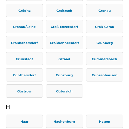
Gröditz
Groitzsch
Gronau
Gronau/Leine
Groß-Enzersdorf
Groß-Gerau
Großhabersdorf
Großhennersdorf
Grünberg
Grünstadt
Gstaad
Gummersbach
Günthersdorf
Günzburg
Gunzenhausen
Güstrow
Gütersloh
H
Haar
Hachenburg
Hagen