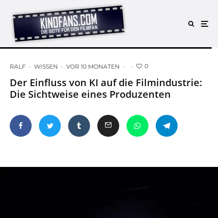
0
RALF
·
WISSEN
·
VOR 10 MONATEN
·
·
Der Einfluss von KI auf die Filmindustrie:
Die Sichtweise eines Produzenten