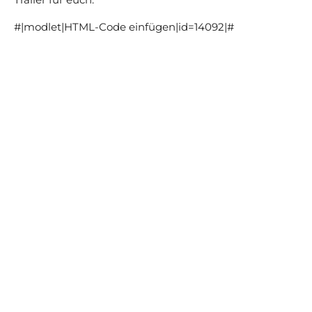
#|modlet|HTML-Code einfügen|id=14092|#