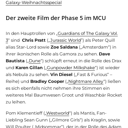
Galaxy-Weihnachtsspecial
Der zweite Film der Phase 5 im MCU
In den Hauptrollen von „
Guardians of The Galaxy Vol.
3
“ sind
Chris Pratt
(„
Jurassic World
”) als Peter Quill
alias Star-Lord sowie
Zoe Saldana
(„Amsterdam“) in
ihrer ikonischen Rolle als Gamora zu sehen.
Dave
Bautista
(„
Dune
“) schlüpft erneut in die Rolle des Drax
und
Karen Gillan
(„
Gunpowder Milkshake
“) ist wieder
als Nebula zu sehen.
Vin Diesel
(„Fast & Furious“ –
Reihe) und
Bradley Cooper
(„
Nightmare Alley
“) ließen
es sich ebenfalls nicht nehmen ihre Stimmen ein
weiteres Mal Baumwesen Groot und Waschbär Rocket
zu leihen.
Pom Klementieff („
Westworld
“) als Mantis, Fan-
Liebling Sean Gunn („Gilmore Girls“) als Kraglin, sowie
Will Poulter („Midsommar“), der in der Rolle des Adam