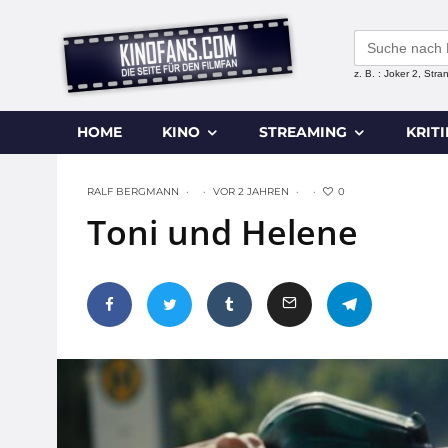
Search
for:
z. B. : Joker 2, Str
HOME
KINO
STREAMING
KRIT
0
RALF BERGMANN
·
·
VOR 2 JAHREN
·
·
Toni und Helene