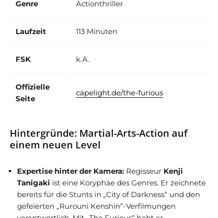
Genre
Actionthriller
Laufzeit
113 Minuten
FSK
k.A.
Offizielle
capelight.de/the-furious
Seite
Hintergründe: Martial-Arts-Action auf
einem neuen Level
Expertise hinter der Kamera:
Regisseur
Kenji
Tanigaki
ist eine Koryphäe des Genres. Er zeichnete
bereits für die Stunts in „City of Darkness“ und den
gefeierten „Rurouni Kenshin“-Verfilmungen
verantwortlich. Mit „The Furious“ hebt er