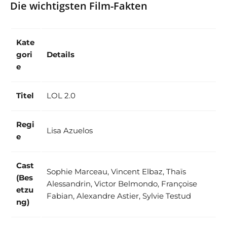
Die wichtigsten Film-Fakten
Kate
gori
Details
e
Titel
LOL 2.0
Regi
Lisa Azuelos
e
Cast
Sophie Marceau, Vincent Elbaz, Thaïs
(Bes
Alessandrin, Victor Belmondo, Françoise
etzu
Fabian, Alexandre Astier, Sylvie Testud
ng)