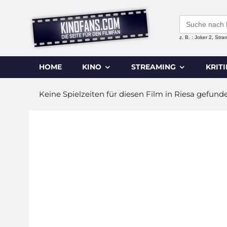
Search
for:
z. B. : Joker 2, Str
HOME
KINO
STREAMING
KRIT
Keine Spielzeiten für diesen Film in Riesa gefund