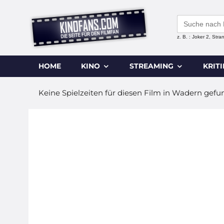
Search
for:
z. B. : Joker 2, Str
HOME
KINO
STREAMING
KRIT
Keine Spielzeiten für diesen Film in Wadern gefu