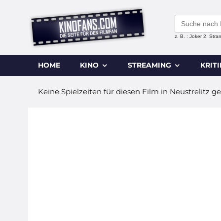
Search
for:
z. B. : Joker 2, Str
HOME
KINO
STREAMING
KRIT
Keine Spielzeiten für diesen Film in Neustrelitz g