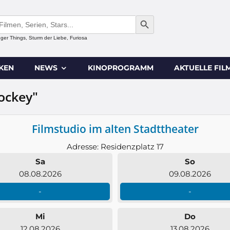
SEARCH BUTTON
anger Things, Sturm der Liebe, Furiosa
IKEN
NEWS
KINOPROGRAMM
AKTUELLE FIL
jockey"
Filmstudio im alten Stadttheater
Adresse: Residenzplatz 17
Sa
So
08.08.2026
09.08.2026
-
-
Mi
Do
12.08.2026
13.08.2026