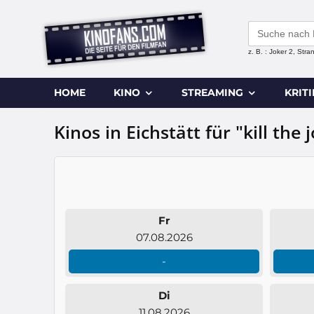
Search
for:
z. B. : Joker 2, Str
HOME
KINO
STREAMING
KRIT
Kinos in Eichstätt für "kill the 
Fr
07.08.2026
-
Di
11.08.2026