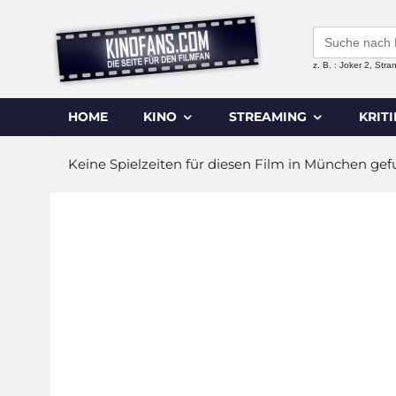
Search
for:
z. B. : Joker 2, Str
HOME
KINO
STREAMING
KRIT
Keine Spielzeiten für diesen Film in München ge