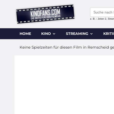
Search
for:
z. B. : Joker 2, Str
HOME
KINO
STREAMING
KRIT
Keine Spielzeiten für diesen Film in Remscheid g