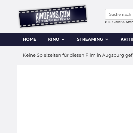
Search
for:
z. B. : Joker 2, Str
HOME
KINO
STREAMING
KRIT
Keine Spielzeiten für diesen Film in Augsburg ge