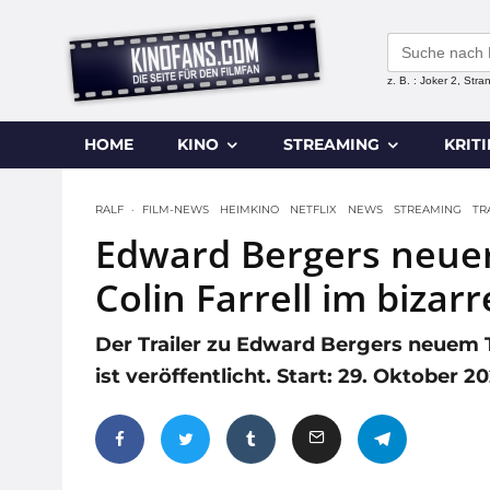
Search
for:
z. B. : Joker 2, Str
HOME
KINO
STREAMING
KRIT
RALF
·
FILM-NEWS
HEIMKINO
NETFLIX
NEWS
STREAMING
TR
Edward Bergers neuer 
Colin Farrell im bizar
Der Trailer zu Edward Bergers neuem T
ist veröffentlicht. Start: 29. Oktober 20