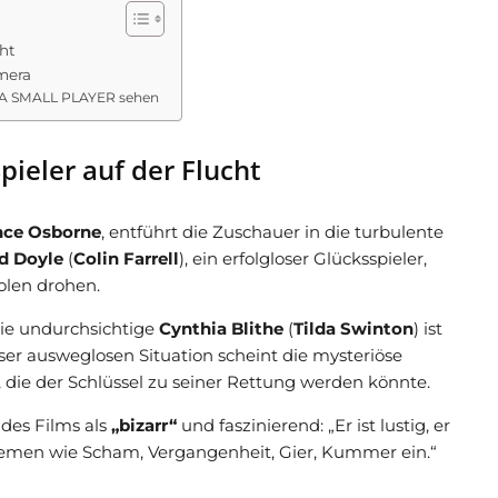
ht
mera
OF A SMALL PLAYER sehen
pieler auf der Flucht
nce Osborne
, entführt die Zuschauer in die turbulente
d Doyle
(
Colin Farrell
), ein erfolgloser Glücksspieler,
olen drohen.
ie undurchsichtige
Cynthia Blithe
(
Tilda Swinton
) ist
eser ausweglosen Situation scheint die mysteriöse
n, die der Schlüssel zu seiner Rettung werden könnte.
 des Films als
„bizarr“
und faszinierend: „Er ist lustig, er
 Themen wie Scham, Vergangenheit, Gier, Kummer ein.“