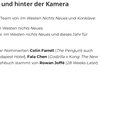
 und hinter der Kamera
m-Team von
Im Westen Nichts Neues
und
Konklave
:
 Westen nichts Neues
.
ür
Im Westen nichts Neues
und dieses Jahr für
ar-Nominierten
Colin Farrell
(
The Penguin
) auch
dapest Hotel
),
Fala Chen
(
Godzilla x Kong: The New
Drehbuch stammt von
Rowan Joffé
(
28 Weeks Later
).