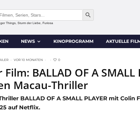
SEARCH BUTTON
anger Things, Sturm der Liebe, Furiosa
IKEN
NEWS
KINOPROGRAMM
AKTUELLE FIL
0
AILER
·
VOR 10 MONATEN
·
·
Film: BALLAD OF A SMALL PL
ren Macau-Thriller
hriller BALLAD OF A SMALL PLAYER mit Colin Far
25 auf Netflix.