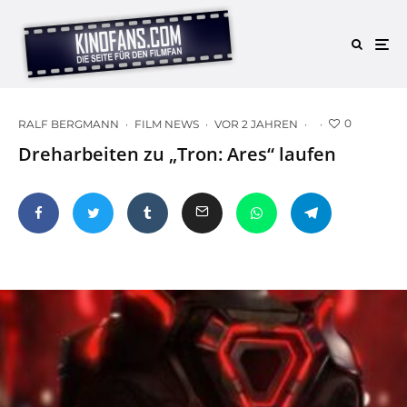
0
RALF BERGMANN
·
FILM NEWS
·
VOR 2 JAHREN
·
·
Dreharbeiten zu „Tron: Ares“ laufen