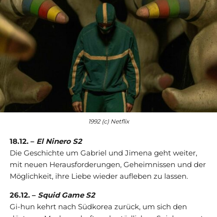
1992 (c) Netflix
18.12. –
El Ninero S2
Die Geschichte um Gabriel und Jimena geht weiter,
mit neuen Herausforderungen, Geheimnissen und der
Möglichkeit, ihre Liebe wieder aufleben zu lassen.
26.12. –
Squid Game S2
Gi-hun kehrt nach Südkorea zurück, um sich den