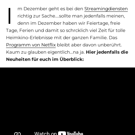
I
m Dezember geht es bei den
Streamingdiensten
richtig zur Sache….sollte man jedenfalls meinen,
denn im Dezember haben wir Feiertage, freie
Tage, Ferien und damit so schrcklich viel Zeit für tolle
Heimkino-Erlebnisse mit der ganzen Familie. Das
Programm von Netflix
bleibt aber davon unberührt.
Kaum zu glauben eigentlich…na ja.
Hier jedenfalls die
Neuheiten für euch im Überblick: