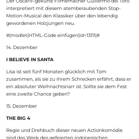
Der Oscar®-gekürte Filmemacher Guillermo del Toro
interpretiert mit diesem atemberaubenden Stop-
Motion-Musical den Klassiker über den lebendig
gewordenen Holzjungen neu.
#|modlet|HTML-Code einfügen|id=13111|#
14. Dezember
I BELIEVE IN SANTA
Lisa ist seit fünf Monaten glücklich mit Tom
zusammen, als sie zu ihrem Schrecken erfährt, dass er
ein absoluter Weihnachtsnarr ist. Sollte sie dem Fest
eine zweite Chance geben?
15. Dezember
THE BIG 4
Regie und Drehbuch dieser neuen Actionkomödie
sind das Werk des gefeierten indonesischen