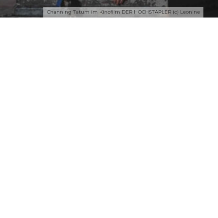
Channing Tatum im Kinofilm DER HOCHSTAPLER (c) Leonine