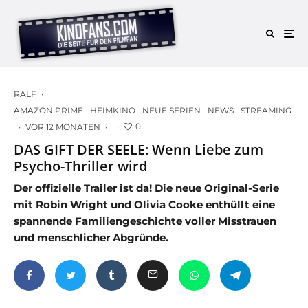
RALF
·
AMAZON PRIME
HEIMKINO
NEUE SERIEN
NEWS
STREAMING
0
·
VOR 12 MONATEN
·
·
DAS GIFT DER SEELE: Wenn Liebe zum
Psycho-Thriller wird
Der offizielle Trailer ist da! Die neue Original-Serie
mit Robin Wright und Olivia Cooke enthüllt eine
spannende Familiengeschichte voller Misstrauen
und menschlicher Abgründe.