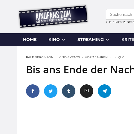
Search
for:
z. B. : Joker 2, Str
HOME
KINO
STREAMING
KRIT
0
RALF BERGMANN
·
KINO-EVENTS
·
VOR 3 JAHREN
·
·
Bis ans Ende der Nach