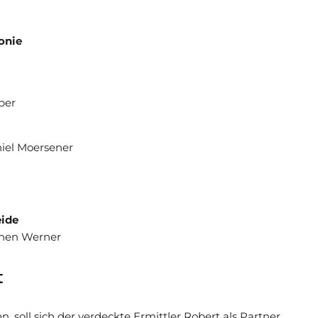
onie
per
iel Moersener
eide
chen Werner
t
 soll sich der verdeckte Ermittler Robert als Partner