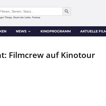
SEARCH BUTTON
anger Things, Sturm der Liebe, Furiosa
IKEN
NEWS
KINOPROGRAMM
AKTUELLE FIL
t: Filmcrew auf Kinotour