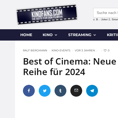
Search
for:
z. B. : Joker 2, Str
HOME
KINO
STREAMING
KRIT
0
RALF BERGMANN
·
KINO-EVENTS
·
VOR 3 JAHREN
·
·
Best of Cinema: Neue
Reihe für 2024