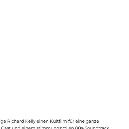
ige Richard Kelly einen Kultfilm für eine ganze
en Cast und einem stimmungsvollen 80s-Soundtrack