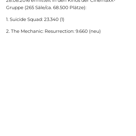
28.08.2016 ermittelt in den Kinos der CinemaxX-
Gruppe (265 Säle/ca. 68.500 Plätze):
1. Suicide Squad: 23.340 (1)
2. The Mechanic: Resurrection: 9.660 (neu)