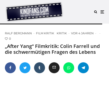
RALF BERGMANN
·
FILM KRITIK
KRITIK
·
VOR 4 JAHREN
·
·
0
„After Yang“ Filmkritik: Colin Farrell und
die schwermütigen Fragen des Lebens