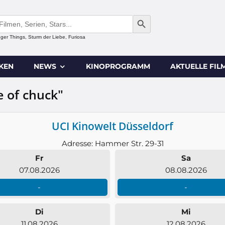
SEARCH BUTTON
anger Things, Sturm der Liebe, Furiosa
IKEN
NEWS
KINOPROGRAMM
AKTUELLE FIL
e of chuck"
UCI Kinowelt Düsseldorf
Adresse: Hammer Str. 29-31
Fr
Sa
07.08.2026
08.08.2026
-
-
Di
Mi
11.08.2026
12.08.2026