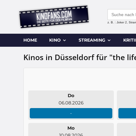
Search
for:
z. B. : Joker 2, Str
HOME
KINO
STREAMING
KRIT
Kinos in Düsseldorf für "the lif
Do
06.08.2026
-
Mo
10.08.2026