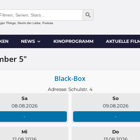
SEARCH BUTTON
anger Things, Sturm der Liebe, Furiosa
IKEN
NEWS
KINOPROGRAMM
AKTUELLE FIL
mber 5"
Black-Box
Adresse: Schulstr. 4
Sa
So
08.08.2026
09.08.2026
-
-
Mi
Do
12.08.2026
13.08.2026