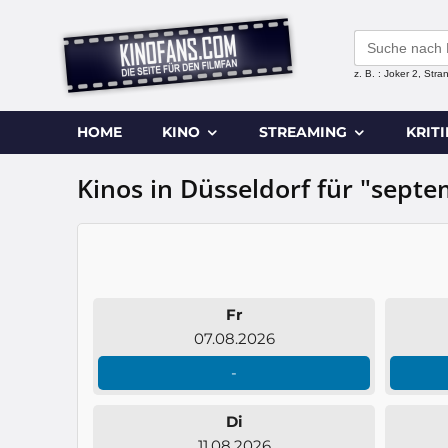
Search
for:
z. B. : Joker 2, Str
HOME
KINO
STREAMING
KRIT
Kinos in Düsseldorf für "septe
Fr
07.08.2026
-
Di
11.08.2026