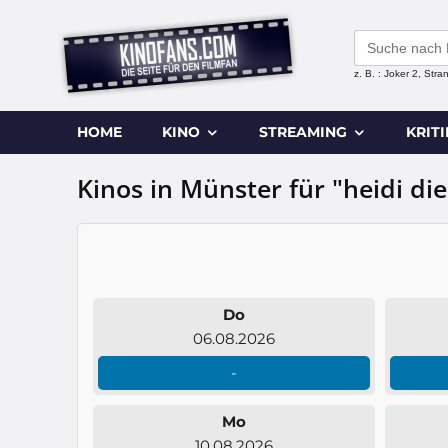
Search
for:
z. B. : Joker 2, Str
HOME
KINO
STREAMING
KRIT
Kinos in Münster für "heidi di
Do
06.08.2026
-
Mo
10.08.2026