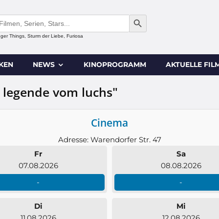
SEARCH BUTTON
anger Things, Sturm der Liebe, Furiosa
IKEN
NEWS
KINOPROGRAMM
AKTUELLE FIL
e legende vom luchs"
Cinema
Adresse: Warendorfer Str. 47
Fr
Sa
07.08.2026
08.08.2026
-
-
Di
Mi
11.08.2026
12.08.2026