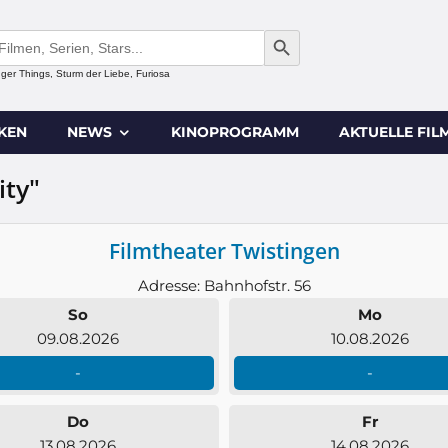
SEARCH BUTTON
anger Things, Sturm der Liebe, Furiosa
IKEN
NEWS
KINOPROGRAMM
AKTUELLE FIL
ity"
Filmtheater Twistingen
Adresse: Bahnhofstr. 56
So
Mo
09.08.2026
10.08.2026
-
-
Do
Fr
13.08.2026
14.08.2026