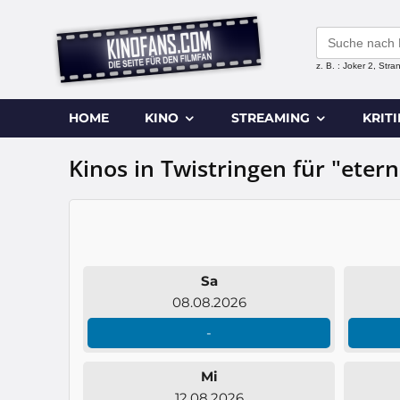
Search
for:
z. B. : Joker 2, Str
HOME
KINO
STREAMING
KRIT
Kinos in Twistringen für "etern
Sa
08.08.2026
-
Mi
12.08.2026