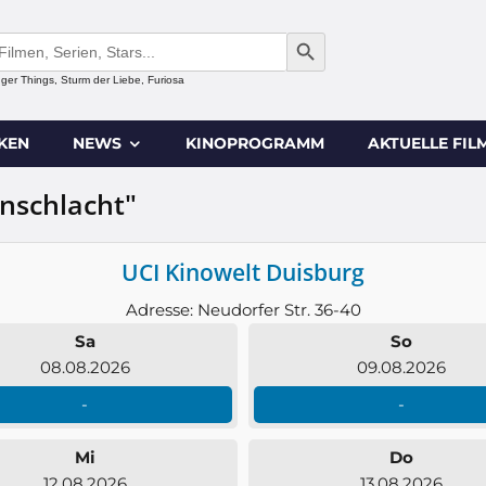
SEARCH BUTTON
anger Things, Sturm der Liebe, Furiosa
IKEN
NEWS
KINOPROGRAMM
AKTUELLE FIL
enschlacht"
UCI Kinowelt Duisburg
Adresse: Neudorfer Str. 36-40
Sa
So
08.08.2026
09.08.2026
-
-
Mi
Do
12.08.2026
13.08.2026