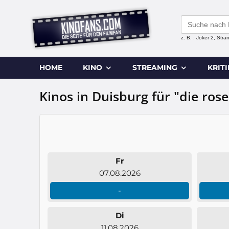
Search
for:
z. B. : Joker 2, Str
HOME
KINO
STREAMING
KRIT
Kinos in Duisburg für "die ros
Fr
07.08.2026
-
Di
11.08.2026