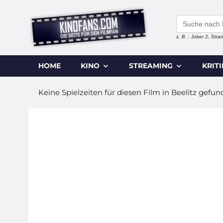
Search
for:
z. B. : Joker 2, Str
HOME
KINO
STREAMING
KRIT
Keine Spielzeiten für diesen Film in Beelitz gefun