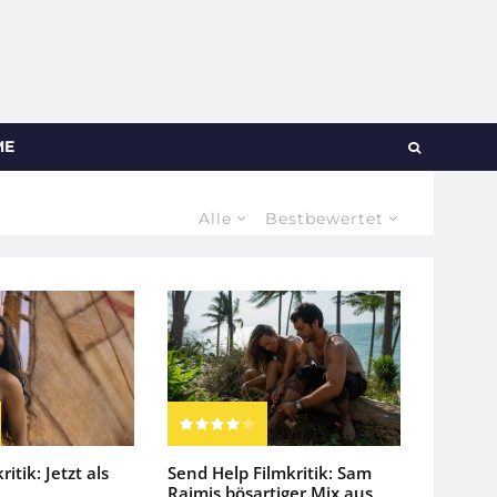
ME
Alle
Bestbewertet
itik: Jetzt als
Send Help Filmkritik: Sam
Raimis bösartiger Mix aus