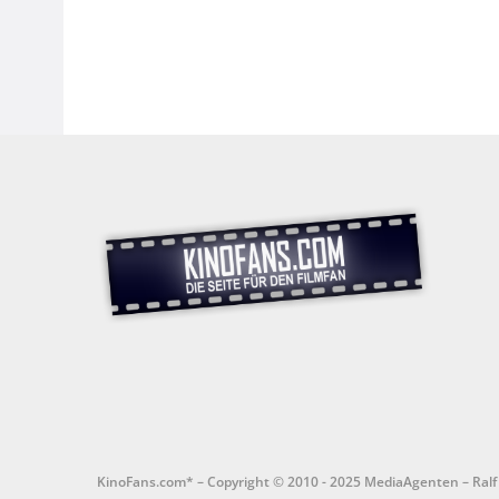
KinoFans.com* – Copyright © 2010 - 2025 MediaAgenten – Ral