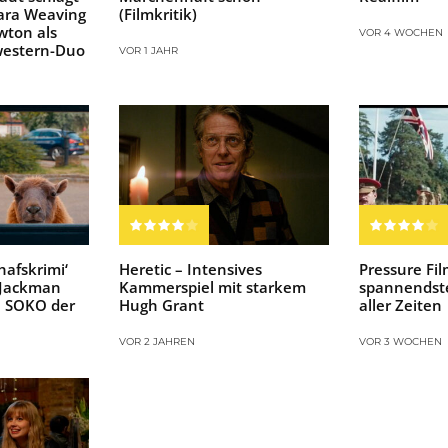
ara Weaving
(Filmkritik)
wton als
VOR 4 WOCHEN
western-Duo
VOR 1 JAHR
chafskrimi‘
Heretic – Intensives
Pressure Fil
h Jackman
Kammerspiel mit starkem
spannendste
e SOKO der
Hugh Grant
aller Zeiten
VOR 2 JAHREN
VOR 3 WOCHEN