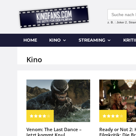
Search
for:
z. B. : Joker 2, Str
HOME
KINO
STREAMING
KRIT
Kino
Venom: The Last Dance –
Ready or Not 2:
Jetzt kommt Knul
Filmkritik: Die B