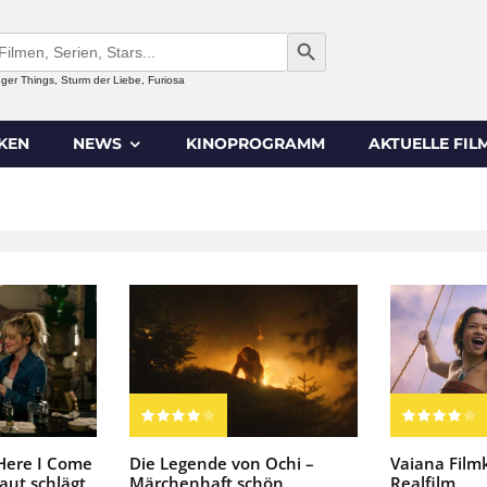
SEARCH BUTTON
anger Things, Sturm der Liebe, Furiosa
IKEN
NEWS
KINOPROGRAMM
AKTUELLE FIL
 Here I Come
Die Legende von Ochi –
Vaiana Filmkr
raut schlägt
Märchenhaft schön
Realfilm