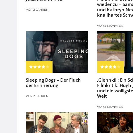
wieder zu – Sam
und Kathryn Ne
VOR 2 JAHREN
knallhartes Sch
VOR 5 MONATEN
Sleeping Dogs – Der Fluch
‚Glennkill: Ein S
der Erinnerung
Filmkritik: Hug
und die wolligst
Welt
VOR 2 JAHREN
VOR 3 MONATEN